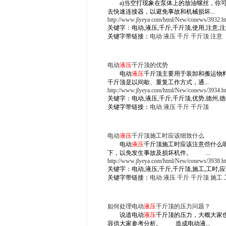
a)当空打现象在泵体上的放油螺丝，你可
去快速连接器，以避免事故和机械损坏...
http://www.jlyeya.com/html/New/conews/3932.h
关键字：电动,液压,千斤,千斤顶,使用,注意,
关键字带链接：
电动
液压
千斤
千斤顶
注意
电动
液压
千斤顶的优势
电动
液压
千斤顶主要用于装卸和搬运物
千斤顶是以间歇、重复工作方式，通...
http://www.jlyeya.com/html/New/conews/3934.h
关键字：电动,液压,千斤,千斤顶,优势,德州,
关键字带链接：
电动
液压
千斤
千斤顶
电动
液压
千斤顶施工时应该细致什么
电动
液压
千斤顶施工时应该注意些什么
下，以免发生事故及损坏机件。 ...
http://www.jlyeya.com/html/New/conews/3938.h
关键字：电动,液压,千斤,千斤顶,施工,工时,应
关键字带链接：
电动
液压
千斤
千斤顶
施工
如何处理电动
液压
千斤顶的压力问题？
说道电动
液压
千斤顶的压力，大概大家
容供大家参考分析。 造成电动液...