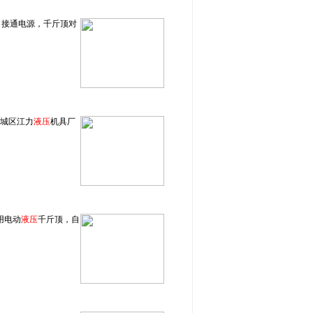
，接通电源，千斤顶对
德城区江力
液压
机具厂
用电动
液压
千斤顶，自