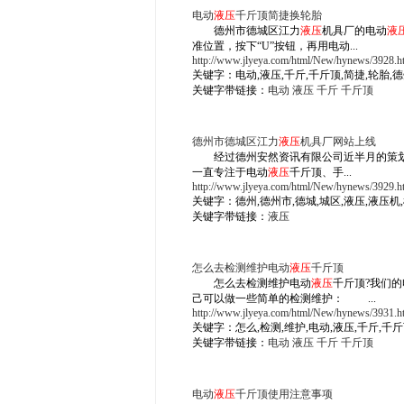
电动
液压
千斤顶简捷换轮胎
德州市德城区江力
液压
机具厂的电动
液
准位置，按下“U”按钮，再用电动...
http://www.jlyeya.com/html/New/hynews/3928.h
关键字：电动,液压,千斤,千斤顶,简捷,轮胎,
关键字带链接：
电动
液压
千斤
千斤顶
德州市德城区江力
液压
机具厂网站上线
经过德州安然资讯有限公司近半月的策划
一直专注于电动
液压
千斤顶、手...
http://www.jlyeya.com/html/New/hynews/3929.h
关键字：德州,德州市,德城,城区,液压,液压机
关键字带链接：
液压
怎么去检测维护电动
液压
千斤顶
怎么去检测维护电动
液压
千斤顶?我们的
己可以做一些简单的检测维护： ...
http://www.jlyeya.com/html/New/hynews/3931.h
关键字：怎么,检测,维护,电动,液压,千斤,千斤
关键字带链接：
电动
液压
千斤
千斤顶
电动
液压
千斤顶使用注意事项