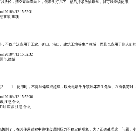
以放松，清空泵垂直向上，低着头打几下，然后拧紧放油螺丝，就可以继续使用。 
tml
2018/4/12 15:52:31
注意事项,事项
料，不仅广泛应用于工农、矿山、港口、建筑工地等生产领域，而且也应用于到人们
tml
2018/4/12 15:52:32
德州市,德城
呢? 1、使用时，不得加偏载或超载，以免电动千斤顶破坏发生危险。在有载荷时
tml
2018/4/12 15:52:36
该,注意,什么
工时
应该
注意
什么
也想到了，在其使用过程中往往会遇到压力不稳定的现象，为了正确处理这一问题，