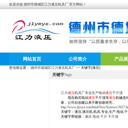
欢迎光临 德州市德城区江力液压机具厂 官方网站！
网站首页
公司简介
产品展
您当前位置：
德州市德城区江力液压机具厂
>> 关键字[液压]
关键字
Tags
江力
液压
机具厂专业生产电动
液压
千斤顶
现在购买电动
液压
千斤顶等
液压
机械选
家，公司自创建以来不断创新研究...
http://www.jlyeya.com/html/New/hynews/3927.h
关键字：液压,液压机,机具,专业,生产,电动,
关键字带链接：
液压
电动
千斤
千斤顶