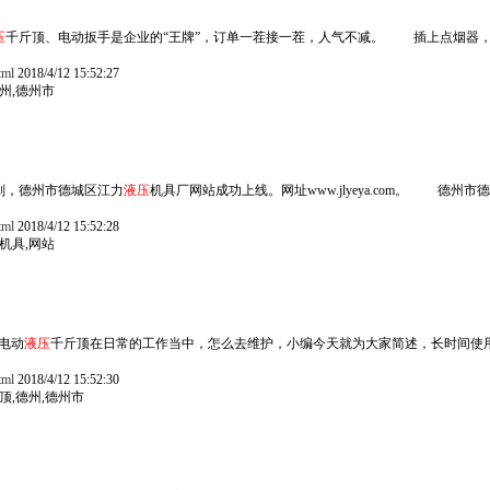
压
千斤顶、电动扳手是企业的“王牌”，订单一茬接一茬，人气不减。 插上点烟器
tml
2018/4/12 15:52:27
德州,德州市
，德州市德城区江力
液压
机具厂网站成功上线。网址www.jlyeya.com。 德州市
tml
2018/4/12 15:52:28
,机具,网站
电动
液压
千斤顶在日常的工作当中，怎么去维护，小编今天就为大家简述，长时间使
tml
2018/4/12 15:52:30
顶,德州,德州市