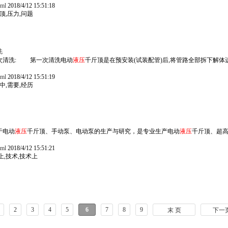
tml
2018/4/12 15:51:18
顶,压力,问题
洗
次清洗: 第一次清洗电动
液压
千斤顶是在预安装(试装配管)后,将管路全部拆下解
tml
2018/4/12 15:51:19
中,需要,经历
于电动
液压
千斤顶、手动泵、电动泵的生产与研究，是专业生产电动
液压
千斤顶、超
tml
2018/4/12 15:51:21
上,技术,技术上
2
3
4
5
6
7
8
9
末 页
下一